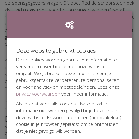
persoonsgegevens vragen. Dit doet Red de schoorsteen ook
als u zich registreert voor het ontvangen van een (e-mail)
nieuwsbrief, informatie opvraagt, informeert naar activiteiten,
een vraag stelt of reageert op de website. Soms worden
persoonsgegevens door Red de schoorsteen gevalideerd of
gecombineerd met informatie afkomstig uit externe
bronnen. Zo houdt Red de schoorsteen haar database up-
Deze website gebruikt cookies
to-date.
Deze cookies worden gebruikt om informatie te
Als blijkt dat een persoon die op welke grond ook
verzamelen over hoe je met onze website
persoonsgegevens achterlaat op de website Red de
omgaat. We gebruiken deze informatie om je
schoorsteen jonger is dan 16 jaar, zal Red de schoorsteen,
gebruiksgemak te verbeteren, te personaliseren
binnen de haar ter beschikking staande technische
en voor analyse- en meetdoeleinden. Lees onze
mogelijkheden, verifiëren of deze gegevens met
privacy voorwaarden
voor meer informatie.
toestemming van een ouder of verzorger zijn afgegeven.
Indien die toestemming ontbreekt, zal Red de schoorsteen
Als je kiest voor 'alle cookies afwijzen' zal je
niet overgaan tot verwerking van de persoonsgegevens.
informatie niet worden gevolgd bij je bezoek aan
Beveiliging van uw Persoonsgegevens
deze website. Er wordt alleen een (noodzakelijke)
cookie in je browser geplaatst om te onthouden
Voor de bescherming van uw persoonsgegevens heeft Red
dat je niet gevolgd wilt worden.
de schoorsteen passende fysieke, technische en